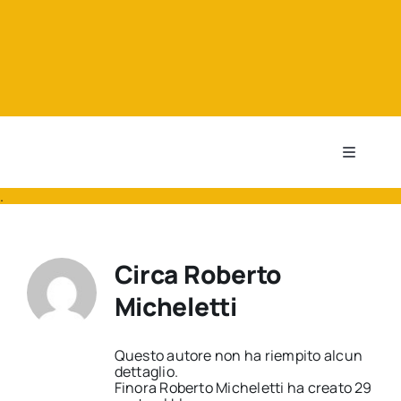
Salta
al
contenuto
Toggle
Navigati
.
Notizie
Corsi professionalizzanti
Circa
Roberto
Micheletti
Annunci di lavoro
Questo autore non ha riempito alcun
dettaglio.
Servizi di Patronato
Finora Roberto Micheletti ha creato 29