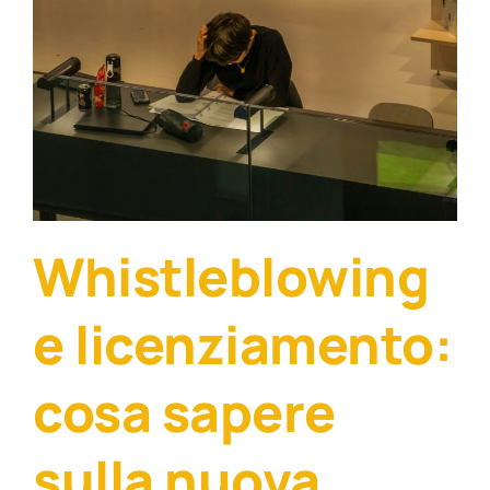
Whistleblowing
e licenziamento:
cosa sapere
sulla nuova