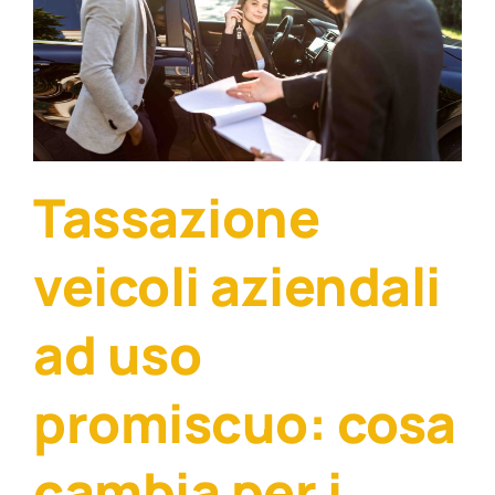
Tassazione
veicoli aziendali
ad uso
promiscuo: cosa
cambia per i