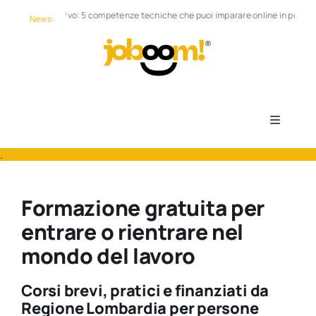
Salta
skilling estivo: 5 competenze tecniche che puoi imparare online in poche sett
al
News:
contenuto
Toggle
Navigati
.
Notizie
Formazione gratuita per
Corsi professionalizzanti
entrare o rientrare nel
mondo del lavoro
Annunci di lavoro
Corsi brevi, pratici e finanziati da
Servizi di Patronato
Regione Lombardia per persone