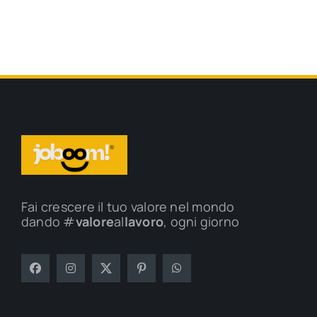
Fai crescere il tuo valore nel mondo
dando #
valore
al
lavoro
, ogni giorno