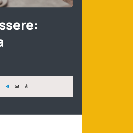
ssere:
a