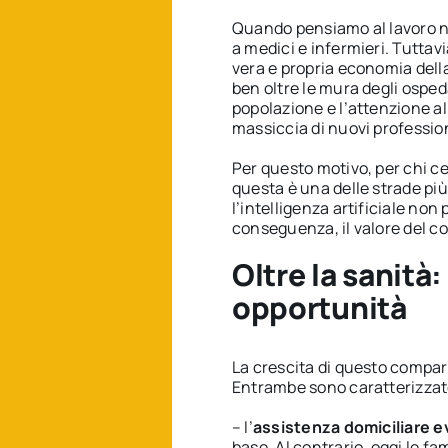
Quando pensiamo al lavoro nel
a medici e infermieri. Tuttav
vera e propria economia dell
ben oltre le mura degli ospeda
popolazione e l’attenzione 
massiccia di nuovi profession
Per questo motivo, per chi c
questa è una delle strade più
l’intelligenza artificiale non
conseguenza, il valore del co
Oltre la sanità
opportunità
La crescita di questo compart
Entrambe sono caratterizzate
– l’
assistenza domiciliare e
base. Al contrario, oggi le fa