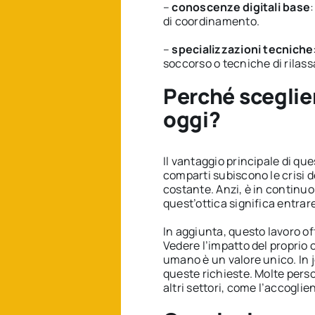
–
conoscenze digitali base
di coordinamento.
–
specializzazioni tecniche
soccorso o tecniche di rilas
Perché sceglie
oggi?
Il vantaggio principale di que
comparti subiscono le crisi d
costante. Anzi, è in continuo
quest’ottica significa entrar
In aggiunta, questo lavoro of
Vedere l’impatto del proprio 
umano è un valore unico. In 
queste richieste. Molte per
altri settori, come l’accoglie