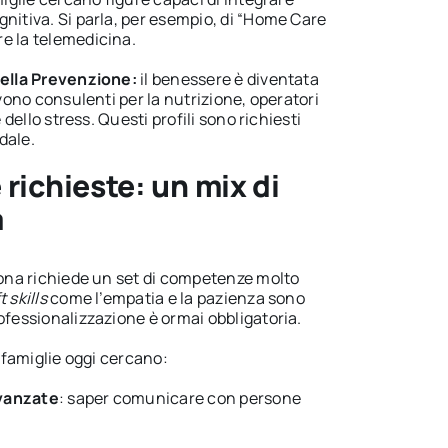
nitiva. Si parla, per esempio, di “Home Care
e la telemedicina.
della Prevenzione:
il benessere è diventata
rvono consulenti per la nutrizione, operatori
e dello stress. Questi profili sono richiesti
dale.
richieste: un mix di
a
rsona richiede un set di competenze molto
t skills
come l’empatia e la pazienza sono
ofessionalizzazione è ormai obbligatoria.
e famiglie oggi cercano:
vanzate
: saper comunicare con persone