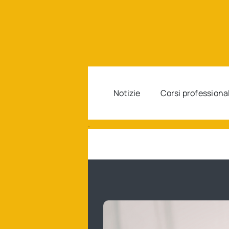
Salta
al
contenuto
Notizie
Corsi professiona
.