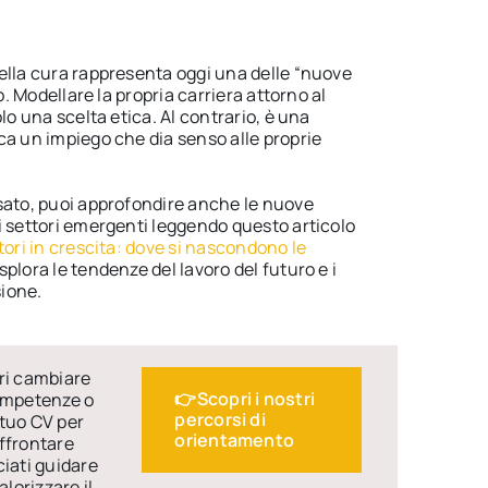
ella cura rappresenta oggi una delle “nuove
o. Modellare la propria carriera attorno al
lo una scelta etica. Al contrario, è una
ca un impiego che dia senso alle proprie
sato, puoi approfondire anche le nuove
i settori emergenti leggendo questo articolo
tori in crescita: dove si nascondono le
splora le tendenze del lavoro del futuro e i
ione.
ri cambiare
👉Scopri i nostri
competenze o
percorsi di
 tuo CV per
orientamento
ffrontare
ciati guidare
alorizzare il