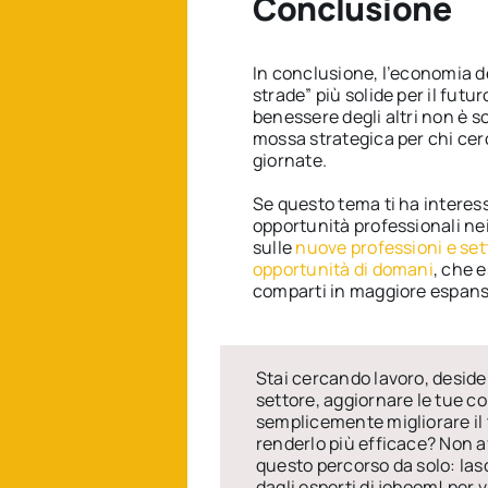
Conclusione
In conclusione, l’economia d
strade” più solide per il futur
benessere degli altri non è so
mossa strategica per chi cer
giornate.
Se questo tema ti ha interes
opportunità professionali ne
sulle
nuove professioni e set
opportunità di domani
, che e
comparti in maggiore espans
Stai cercando lavoro, deside
settore, aggiornare le tue 
semplicemente migliorare il
renderlo più efficace? Non a
questo percorso da solo: las
dagli esperti di joboom! per v