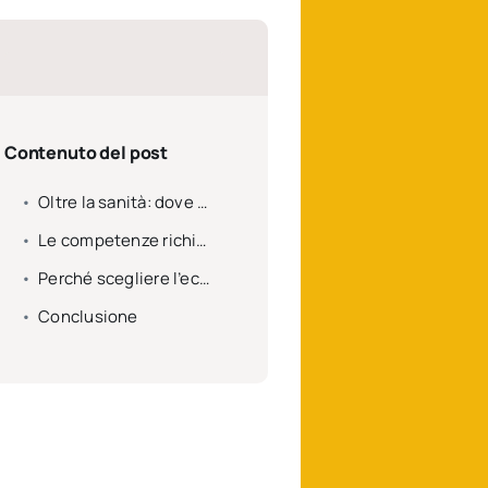
Contenuto del post
Oltre la sanità: dove nascono le opportunità
Le competenze richieste: un mix di cuore e tecnica
Perché scegliere l’economia della cura oggi?
Conclusione