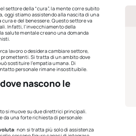
 settore della “cura”, la mente corre subito
ia, oggi stiamo assistendo alla nascita di una
a cura e del benessere. Questo settore va
li. Infatti, l’invecchiamento della
alla salute mentale creano una domanda
isti.
erca lavoro o desidera cambiare settore,
 promettenti. Si tratta di un ambito dove
 può sostituire l’empatia umana. Di
ntatto personale rimane insostituibile.
: dove nascono le
o si muove su due direttrici principali.
 da una forte richiesta di personale:
voluta
: non si tratta più solo di assistenza
miglie cercano figure capaci di integrare