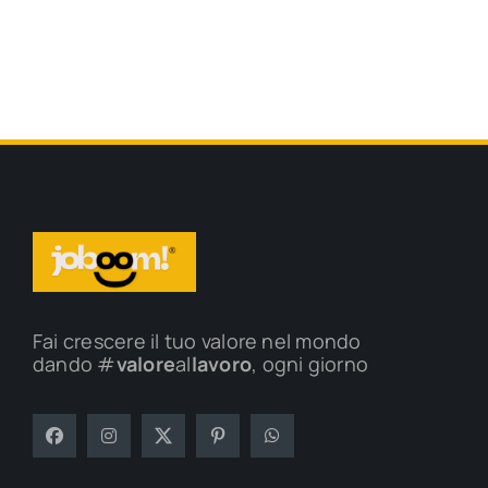
Fai crescere il tuo valore nel mondo
dando #
valore
al
lavoro
, ogni giorno