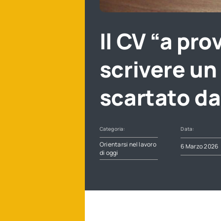
Il CV “a pr
scrivere un
scartato da
Categoria:
Data:
Orientarsi nel lavoro
6 Marzo 2026
di oggi