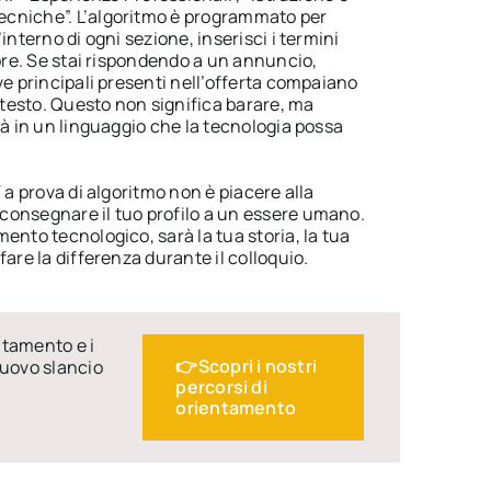
cniche”. L’algoritmo è programmato per
interno di ogni sezione, inserisci i termini
tore. Se stai rispondendo a un annuncio,
ve principali presenti nell’offerta compaiano
testo. Questo non significa barare, ma
tà in un linguaggio che la tecnologia possa
 a prova di algoritmo non è piacere alla
consegnare il tuo profilo a un essere umano.
ento tecnologico, sarà la tua storia, la tua
fare la differenza durante il colloquio.
entamento e i
👉Scopri i nostri
nuovo slancio
percorsi di
orientamento