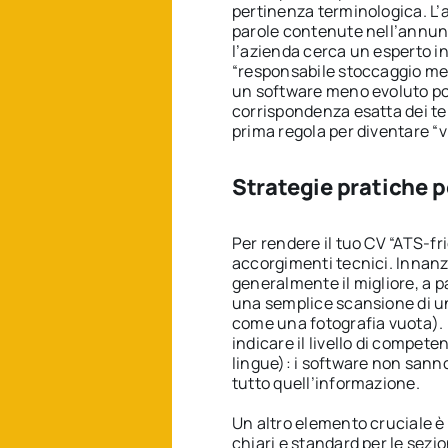
pertinenza terminologica. L’
parole contenute nell’annunci
l’azienda cerca un esperto in
“responsabile stoccaggio mer
un software meno evoluto pot
corrispondenza esatta dei ter
prima regola per diventare “vi
Strategie pratiche p
Per rendere il tuo CV “ATS-fr
accorgimenti tecnici. Innanzit
generalmente il migliore, a p
una semplice scansione di un
come una fotografia vuota). E
indicare il livello di compet
lingue): i software non sanno 
tutto quell’informazione.
Un altro elemento cruciale è l
chiari e standard per le sezio