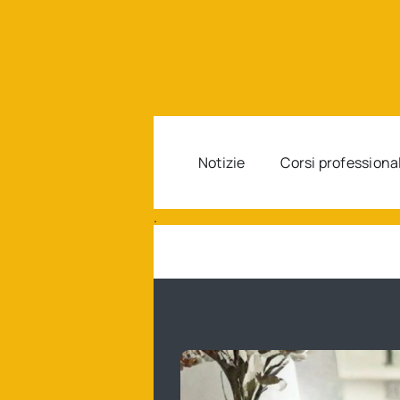
Salta
al
contenuto
Notizie
Corsi professiona
.