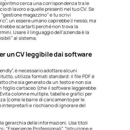
algoritmo cerca una corrispondenza tra le
o di lavoro e quelle presenti nel tuo CV. Se
 “gestione magazzino” e tu scrivi
ci”, un essere umano capirebbe il nesso, ma
rebbe scartarti perché non trova la
mini. Usare il linguaggio dell’azienda è la
sibili” al sistema.
er un CV leggibile dai software
iendly”, è necessario adottare alcuni
utto, utilizza formati standard: il file PDF è
atto che sia generato da un testo e non sia
 foglio cartaceo (che il software leggerebbe
vita colonne multiple, tabelle e grafici per
enza (come le barre di caricamento per le
interpretarli e rischiano di ignorare del
a gerarchia delle informazioni. Usa titoli
ni: “Esperienze Professionali”, “Istruzione e