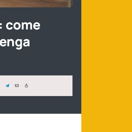
): come
venga