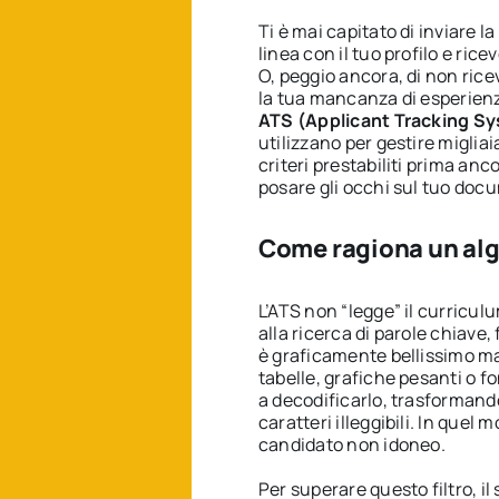
Ti è mai capitato di inviare 
linea con il tuo profilo e ri
O, peggio ancora, di non ric
la tua mancanza di esperien
ATS (Applicant Tracking S
utilizzano per gestire migliaia
criteri prestabiliti prima an
posare gli occhi sul tuo doc
Come ragiona un alg
L’ATS non “legge” il curricu
alla ricerca di parole chiave, 
è graficamente bellissimo m
tabelle, grafiche pesanti o fo
a decodificarlo, trasformand
caratteri illeggibili. In quel
candidato non idoneo.
Per superare questo filtro, il