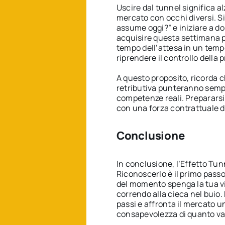
Uscire dal tunnel significa a
mercato con occhi diversi. Si
assume oggi?” e iniziare a 
acquisire questa settimana p
tempo dell’attesa in un tempo
riprendere il controllo della p
A questo proposito, ricorda c
retributiva punteranno sempre
competenze reali. Prepararsi 
con una forza contrattuale 
Conclusione
In conclusione, l’Effetto Tun
Riconoscerlo è il primo passo
del momento spenga la tua vis
correndo alla cieca nel buio. 
passi e affronta il mercato un
consapevolezza di quanto val