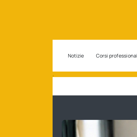
Salta
al
contenuto
Notizie
Corsi professiona
.